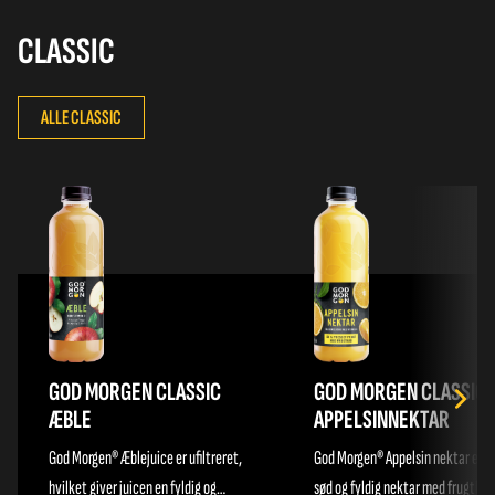
straks tankerne hen på varmere
tappet på Fyn og alt er naturligvi
himmelstrøg. Servér den økologiske
økologisk dyrket.
CLASSIC
appelsinjuice fra God Morgen® til et
lækkert brunchbord med alt hvad der
ALLE CLASSIC
hører til.
GOD MORGEN CLASSIC
GOD MORGEN CLASSIC
ÆBLE
APPELSINNEKTAR
God Morgen® Æblejuice er ufiltreret,
God Morgen® Appelsin nektar er e
hvilket giver juicen en fyldig og
sød og fyldig nektar med frugtkød