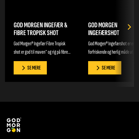
GOD MORGEN INGEFÆR &
GOD MORGEN
FIBRE TROPISK SHOT
INGEFÆRSHOT
God Morgen® Ingefær Fibre Tropisk
God Morgen® Ingefærshot er en
shot er god til maven* og rig på fibre.
forfriskende og herlig måde at st
Fyldt med sødme fra mango og
din dag med ingefær og vitaminer.
SE MERE
SE MERE
passionsfrugt og en afsluttende smag
Den milde og behagelig smag af æ
af ingefær, er dette shot ren
ingefær & citron frister på
forkælelse til både mund og mave.
morgenbordet, og så indeholder
Når du starter dagen med God
shottet blandt andet Vitamin D, E
Morgen® Ingefær & Fibre Tropisk shot
C, hvor især sidstnævnte hjælper
får du blandt andet Vitamin C, som
at støtte dit immunforsvar og
støtter immunforsvarets almindelige
bidrager til en normal funktion.
funktion. Og så indeholder shottet
Ligesom alt andet fra God Morgen
Calcium som bidrager til
hver eneste flaske tappet lokalt 