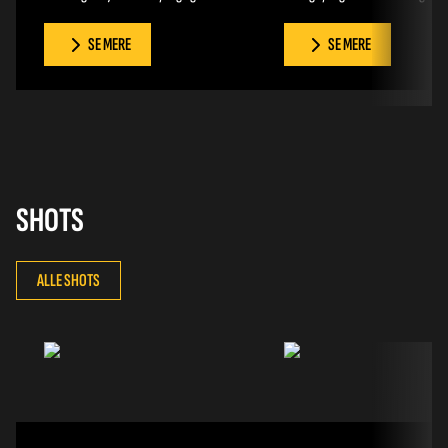
velsmagende balance der sikrer den
Takket være frugtkødet er
SE MERE
SE MERE
gode smag. Som alt andet i naturen
smagsoplevelsen fyldig og autent
varierer smagen på God Morgen®
Frugterne er omhyggeligt valgt o
æblejuice i takt med sæsonen.
forsigtigt presset for en sød og
Uanset årstid er God Morgen® juice
klassisk smag. Uanset årstid er G
lige så god til lidt luksus i hverdagen,
Morgen® nektar som skabt til det
som til weekendens lækre
hyggelige indslag på hverdagens
morgenbord. Og ligesom alt andet fra
morgenbord. Og ligesom alt andet
SHOTS
God Morgen® er juicen tappet lokalt
God Morgen® er nektaren tappet
på Fyn.
lokalt på Fyn.
ALLE SHOTS