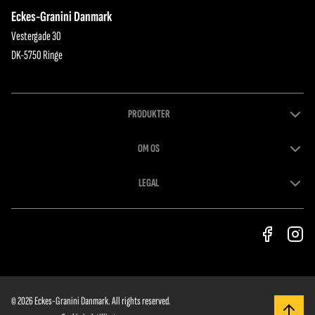
fordøjelsesenzymernes
Fyn og fyldt med kvalitet.
Eckes-Granini Danmark
normalfunktion. Ligesom alt andet fra
Vestergade 30
God Morgen® er hver eneste flaske
DK-5750 Ringe
tappet lokalt på Fyn og fyldt med
kvalitet.
PRODUKTER
OM OS
LEGAL
© 2026 Eckes-Granini Danmark. All rights reserved.