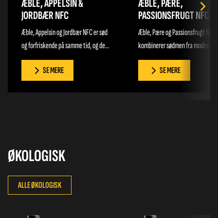
ÆBLE, APPELSIN &
ÆBLE, PÆRE,
JORDBÆR NFC
PASSIONSFRUGT NFC
Æble, Appelsin og Jordbær NFC er sød
Æble, Pære og Passionsfrugt NFC
og forfriskende på samme tid, og den
kombinerer sødmen fra modne æb
røde farve frister både børn og
og saftige pærer med den let syrl
SE MERE
SE MERE
voksne. Smagen leder tankerne til
og eksotiske smag af passionsfru
solrige dage med saftige jordbær og
Smagen leder tankerne til solrige
sprøde æbler, der møder en frisk
frugthaver, hvor modne æbler og
citrusnote fra appelsinen. Som alt
pærer møder den sprudlende
andet fra God Morgen® er den tappet
syrlighed fra passionsfrugten. So
på Fyn og lavet af nøje udvalgte
andet fra God Morgen® er den tap
frugter. Nyd den til morgenmåltidet,
på Fyn og lavet af nøje udvalgte
ØKOLOGISK
som en lækker eftermiddagssnack
frugter. Nyd den til morgenmåltid
eller når du trænger til en naturlig og
som en lækker eftermiddagssnac
ALLE ØKOLOGISK
velsmagende forfriskning.
eller når du trænger til en naturli
velsmagende forfriskning.