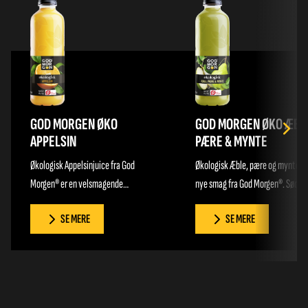
GOD MORGEN ØKO
GOD MORGEN ØKO ÆBL
APPELSIN
PÆRE & MYNTE
Økologisk Appelsinjuice fra God
Økologisk Æble, pære og mynte er
Morgen® er en velsmagende
nye smag fra God Morgen®. Sødm
appelsinjuice med delikate stykker
fra pæren og syren fra æblen gør
SE MERE
SE MERE
frugtkød tappet på Fyn. Juicen har en
denne til en sand familieklassiker,
skøn og syrlig smag af solfyldte
kan nydes på tværs af generation
appelsiner, der er høstet når de er
Det lille twist af mynte tilføjer en
allerbedst. Alt er naturligvis
lækker friskhed til smagen. Den e
økologisk dyrket. Smagen leder
ligesom alt andet fra God Morgen